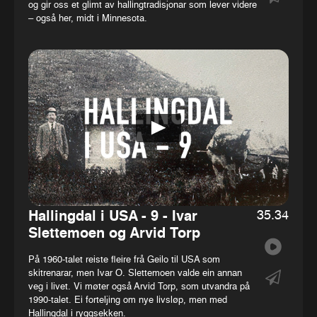
og gir oss et glimt av hallingtradisjonar som lever videre
– også her, midt i Minnesota.
35.34
Hallingdal i USA - 9 - Ivar
Slettemoen og Arvid Torp
På 1960-talet reiste fleire frå Geilo til USA som
skitrenarar, men Ivar O. Slettemoen valde ein annan
veg i livet. Vi møter også Arvid Torp, som utvandra på
1990-talet. Ei forteljing om nye livsløp, men med
Hallingdal i ryggsekken.