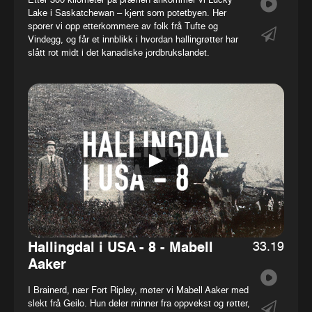
Etter 300 kilometer på prærien ankommer vi Lucky
Lake i Saskatchewan – kjent som potetbyen. Her
sporer vi opp etterkommere av folk frå Tufte og
Vindegg, og får et innblikk i hvordan hallingrøtter har
slått rot midt i det kanadiske jordbrukslandet.
33.19
Hallingdal i USA - 8 - Mabell
Aaker
I Brainerd, nær Fort Ripley, møter vi Mabell Aaker med
slekt frå Geilo. Hun deler minner fra oppvekst og røtter,