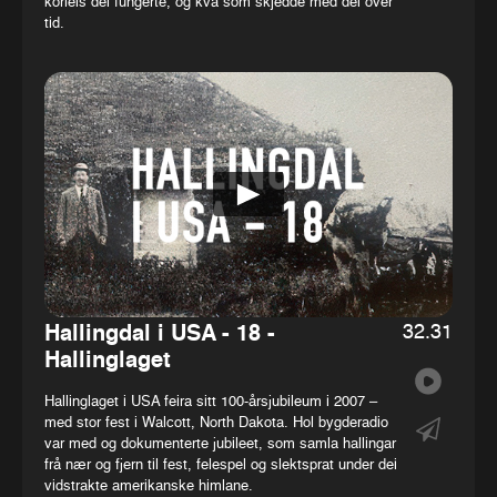
korleis dei fungerte, og kva som skjedde med dei over
tid.
32.31
Hallingdal i USA - 18 -
Hallinglaget
Hallinglaget i USA feira sitt 100-årsjubileum i 2007 –
med stor fest i Walcott, North Dakota. Hol bygderadio
var med og dokumenterte jubileet, som samla hallingar
frå nær og fjern til fest, felespel og slektsprat under dei
vidstrakte amerikanske himlane.